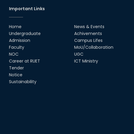
18th Oct, 25
Important Links
RUET Vice-Chancellor
Congratulates ‘Team Crack
Platoon’ for Achieving Success
Home
News & Events
on the World Stage
Undergraduate
Achivements
22nd Sep, 25
Admission
Campus Lifes
MTE Career Club Execuitve
Faculty
MoU/Collaboration
Committee 2024-2025
NOC
UGC
14th Sep, 25
Career at RUET
ICT Ministry
Tender
Notice
Study Tour at Katakhali 50MW
Peaking Power Plant
Sustainability
20th Aug, 25