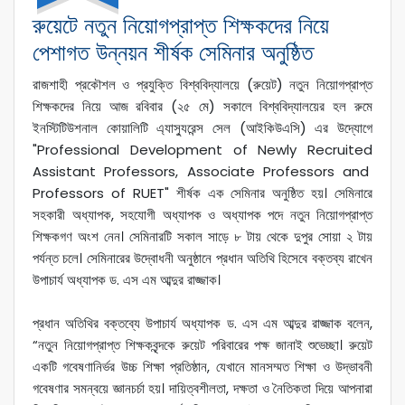
রুয়েটে নতুন নিয়োগপ্রাপ্ত শিক্ষকদের নিয়ে
পেশাগত উন্নয়ন শীর্ষক সেমিনার অনুষ্ঠিত
রাজশাহী প্রকৌশল ও প্রযুক্তি বিশ্ববিদ্যালয়ে (রুয়েট) নতুন নিয়োগপ্রাপ্ত
শিক্ষকদের নিয়ে আজ রবিবার (২৫ মে) সকালে বিশ্ববিদ্যালয়ের হল রুমে
ইনস্টিটিউশনাল কোয়ালিটি এ্যাস্যুরেন্স সেল (আইকিউএসি) এর উদ্যোগে
"Professional Development of Newly Recruited
Assistant Professors, Associate Professors and
Professors of RUET" শীর্ষক এক সেমিনার অনুষ্ঠিত হয়। সেমিনারে
সহকারী অধ্যাপক, সহযোগী অধ্যাপক ও অধ্যাপক পদে নতুন নিয়োগপ্রাপ্ত
শিক্ষকগণ অংশ নেন। সেমিনারটি সকাল সাড়ে ৮ টায় থেকে দুপুর সোয়া ২ টায়
পর্যন্ত চলে। সেমিনারের উদ্বোধনী অনুষ্ঠানে প্রধান অতিথি হিসেবে বক্তব্য রাখেন
উপাচার্য অধ্যাপক ড. এস এম আব্দুর রাজ্জাক।
প্রধান অতিথির বক্তব্যে উপাচার্য অধ্যাপক ড. এস এম আব্দুর রাজ্জাক বলেন,
“নতুন নিয়োগপ্রাপ্ত শিক্ষকবৃন্দকে রুয়েট পরিবারের পক্ষ জানাই শুভেচ্ছা। রুয়েট
একটি গবেষণানির্ভর উচ্চ শিক্ষা প্রতিষ্ঠান, যেখানে মানসম্মত শিক্ষা ও উদ্ভাবনী
গবেষণার সমন্বয়ে জ্ঞানচর্চা হয়। দায়িত্বশীলতা, দক্ষতা ও নৈতিকতা দিয়ে আপনারা