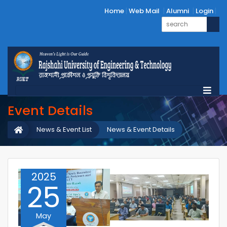
Home
Web Mail
Alumni
Login
Event Details
News & Event List
News & Event Details
2025
25
May