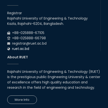
Congratulations on an Insightful
Talk on Hollow Core Fiber
Registrar
Breakthroughs
Rajshahi University of Engineering & Technology
17th Dec, 25
Kazla, Rajshahi-6204, Bangladesh.
Career Development Session
+88-025888-67105
with Japanese Industry Leader
Engages Final-Year Students
+88-025888-66798
registrar@ruet.ac.bd
16th Oct, 25
ruet.ac.bd
RUET CSE Department hosts
day-long workshop to promote
About RUET
inclusive technology
development
08th Nov, 25
Rajshahi University of Engineering & Technology (RUET)
Seminar on " Milimeter Wave
is the prestigious public Engineering University & center
System and Circuit Design for
Highly Integrated RADAR
of excellence offers high quality education and
Transceivers"
research in the field of engineering and technology.
24th Oct, 25
PUBG Mobile WOW Creators
More Info
Workshop by RUET Computing
Society