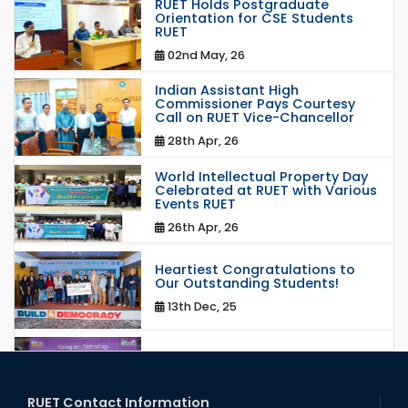
RUET Holds Postgraduate
Orientation for CSE Students
RUET
02nd May, 26
Indian Assistant High
Commissioner Pays Courtesy
Call on RUET Vice-Chancellor
28th Apr, 26
World Intellectual Property Day
Celebrated at RUET with Various
Events RUET
26th Apr, 26
Heartiest Congratulations to
Our Outstanding Students!
13th Dec, 25
Congratulations to Our Proud
Achievers!
20th Oct, 25
RUET Contact Information