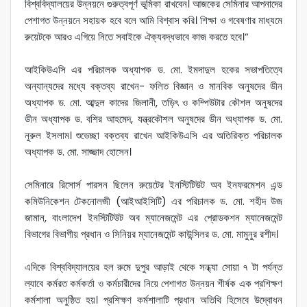
বিশ্ববিদ্যালয়ের উন্নয়নে গুরুত্বপূর্ণ ভূমিকা রাখবেন। আজকের সেমিনার আপনাদের
পেশাগত উন্নয়নে সহায়ক হবে বলে আমি বিশ্বাস করি। শিক্ষা ও গবেষণার মাধ্যমে
রুয়েটকে আরও এগিয়ে নিতে সবাইকে ঐক্যবদ্ধভাবে কাজ করতে হবে।”
আইকিউএসি এর পরিচালক অধ্যাপক ড. মো. ইমদাদুল হকের সভাপতিত্বে
অন্যান্যদের মধ্যে বক্তব্য রাখেন- ফলিত বিজ্ঞান ও মানবিক অনুষদের ডীন
অধ্যাপক ড. মো. আব্দুল কাদের জিলানী, তড়িৎ ও কম্পিউটার কৌশল অনুষদের
ডীন অধ্যাপক ড. বশির আহমেদ, যন্ত্রকৌশল অনুষদের ডীন অধ্যাপক ড. মো.
নুরুল ইসলাম। শুভেচ্ছা বক্তব্য রাখেন আইকিউএসি এর অতিরিক্ত পরিচালক
অধ্যাপক ড. মো. সাজ্জাদ হোসেন।
সেমিনারে রিসোর্স পারসন ছিলেন রুয়েটের ইনস্টিটিউট অব ইনফরমেশন এন্ড
কমিউনিকেশন টেকনোলজী (আইআইসিটি) এর পরিচালক ড. মো. শহীদ উজ
জামান, বাংলাদেশ ইনস্টিটিউট অব ম্যানেজমেন্ট এর প্রোডকশন ম্যানেজমেন্ট
বিভাগের বিভাগীয় প্রধান ও সিনিয়র ম্যানেজমেন্ট কাউন্সিলর ড. মো. মামুনুর রশীদ।
এদিকে বিশ্ববিদ্যালয়ের হল রুমে দুপুর আড়াই থেকে সন্ধ্যা সোয়া ৭ টা পর্যন্ত
ল্যাবে কর্মরত কর্মকর্তা ও কর্মচারীদের নিয়ে পেশাগত উন্নয়ন শীর্ষক এক প্রশিক্ষণ
কর্মশালা অনুষ্ঠিত হয়। প্রশিক্ষণ কর্মশালাটি প্রধান অতিথি হিসেবে উদ্বোধন